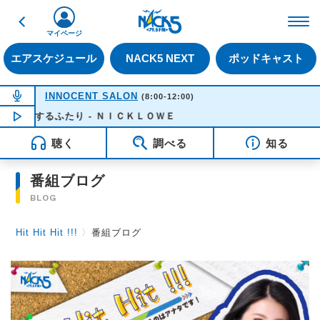
戻る
FM NACK5 79.5MHz（
マイページ
エアスケジュール
NACK5 NEXT
ポッドキャスト
NOW ON AIR
INNOCENT SALON
(8:00-12:00)
恋するふたり - ＮＩＣＫＬＯＷＥ
NOW PLAYING
08:32
聴く
調べる
知る
番組ブログ
BLOG
Hit Hit Hit !!!
〉
番組ブログ