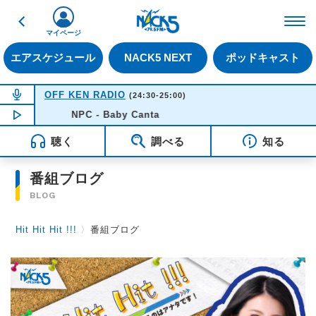
戻る
FM NACK5 79.5MHz（
マイページ
エアスケジュール
NACK5 NEXT
ポッドキャスト
NOW ON AIR
OFF KEN RADIO
(24:30-25:00)
NOW PLAYING
NPC - Baby Canta
00:41
聴く
調べる
知る
番組ブログ
BLOG
Hit Hit Hit !!!
〉
番組ブログ