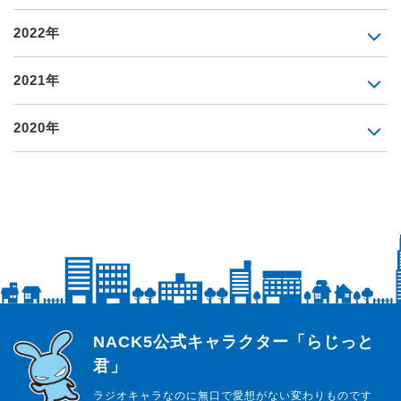
2022年
2021年
2020年
らじっと君
NACK5公式キャラクター「らじっと
君」
ラジオキャラなのに無口で愛想がない変わりものです