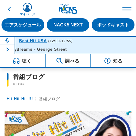
戻る
FM NACK5 79.5MHz（
マイページ
エアスケジュール
NACK5 NEXT
ポッドキャスト
NOW ON AIR
Best Hit USA
(12:00-12:55)
Daydreams - George Street
NOW PLAYING
11:49
聴く
調べる
知る
番組ブログ
BLOG
Hit Hit Hit !!!
〉
番組ブログ