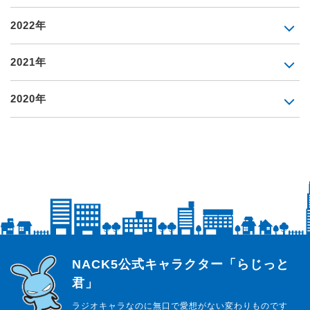
2022年
2021年
2020年
らじっと君
NACK5公式キャラクター「らじっと
君」
ラジオキャラなのに無口で愛想がない変わりものです