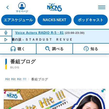
戻る
FM NACK5 79.5MHz（
マイページ
エアスケジュール
NACK5 NEXT
ポッドキャスト
NOW ON AIR
Voice Actors RADIO R-5・81
(23:00-23:30)
木蘭の涙 - ＳＴＡＲＤＵＳＴ ＲＥＶＵＥ
NOW PLAYING
23:23
聴く
調べる
知る
番組ブログ
BLOG
Hit Hit Hit !!!
〉
番組ブログ