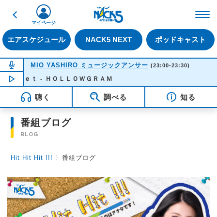
戻る
FM NACK5 79.5MHz（
マイページ
エアスケジュール
NACK5 NEXT
ポッドキャスト
NOW ON AIR
MIO YASHIRO ミュージックアンサー
(23:00-23:30)
ｎｋｅｔ - ＨＯＬＬＯＷＧＲＡＭ
NOW PLAYING
23:00
聴く
調べる
知る
番組ブログ
BLOG
Hit Hit Hit !!!
〉
番組ブログ