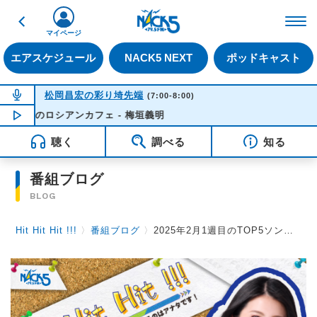
戻る
FM NACK5 79.5MHz（
マイページ
エアスケジュール
NACK5 NEXT
ポッドキャスト
NOW ON AIR
松岡昌宏の彩り埼先端
(7:00-8:00)
恋のロシアンカフェ - 梅垣義明
NOW PLAYING
05:42
聴く
調べる
知る
番組ブログ
BLOG
Hit Hit Hit !!!
〉
番組ブログ
〉
2025年2月1週目のTOP5ソング！