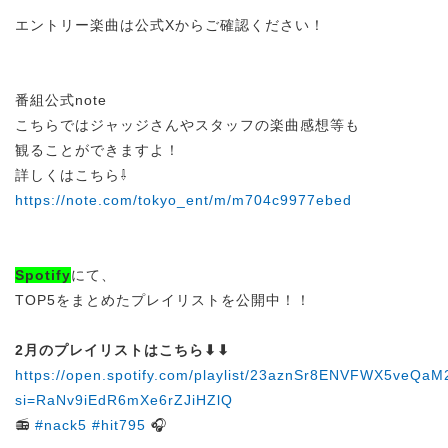
エントリー楽曲は公式Xからご確認ください！
番組公式note
こちらではジャッジさんやスタッフの楽曲感想等も
観ることができますよ！
詳しくはこちら⇩
https://note.com/tokyo_ent/m/m704c9977ebed
Spotify
にて、
TOP5をまとめたプレイリストを公開中！！
2月のプレイリストはこちら⬇︎⬇︎
https://open.spotify.com/playlist/23aznSr8ENVFWX5veQaM
si=RaNv9iEdR6mXe6rZJiHZlQ
📻
#nack5
#hit795
🎧