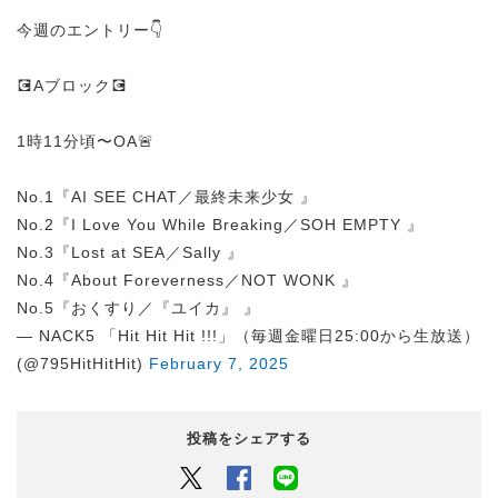
今週のエントリー👇
💽Aブロック💽
1時11分頃〜OA🚨
No.1『AI SEE CHAT／最終未来少女 』
No.2『I Love You While Breaking／SOH EMPTY 』
No.3『Lost at SEA／Sally 』
No.4『About Foreverness／NOT WONK 』
No.5『おくすり／『ユイカ』 』
— NACK5 「Hit Hit Hit !!!」（毎週金曜日25:00から生放送）
(@795HitHitHit)
February 7, 2025
投稿をシェアする
Twitter
Facebook
LINEでシェアするボタン