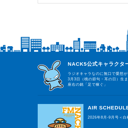
らじっと君
NACK5公式キャラク
ラジオキャラなのに無口で愛想が
3月3日（桃の節句・耳の日）生
座右の銘「足で稼ぐ」
AIR SCHEDUL
2026年8月-9月号＜