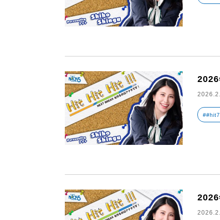
202
2026.2
##hit
202
2026.2