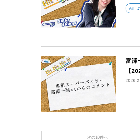
##hit
富澤
【20
2026.2
次の10件へ