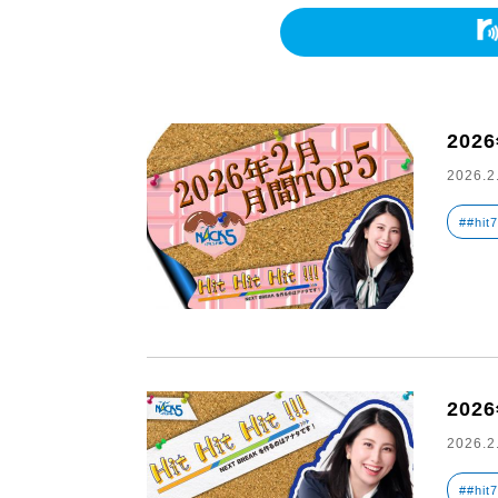
20
2026.2
##hit
202
2026.2
##hit