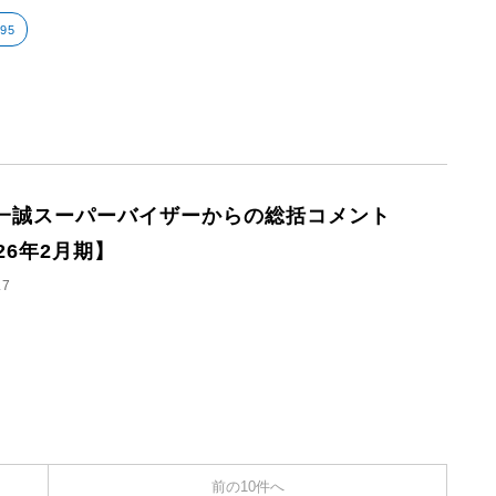
795
一誠スーパーバイザーからの総括コメント
26年2月期】
.7
前の10件へ