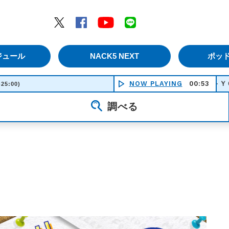
エムナックファイブ）
Twitter
Facebook
YouTube
LINE
ジュール
NACK5 NEXT
ポッ
NOW PLAYING
ＵＫＩＹＯ－ＹＯ ＯＮＤＯ
00:53
-25:00)
調べる