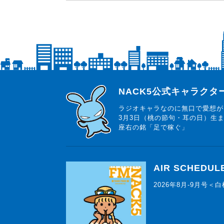
らじっと君
NACK5公式キャラク
ラジオキャラなのに無口で愛想が
3月3日（桃の節句・耳の日）生
座右の銘「足で稼ぐ」
AIR SCHEDUL
2026年8月-9月号＜