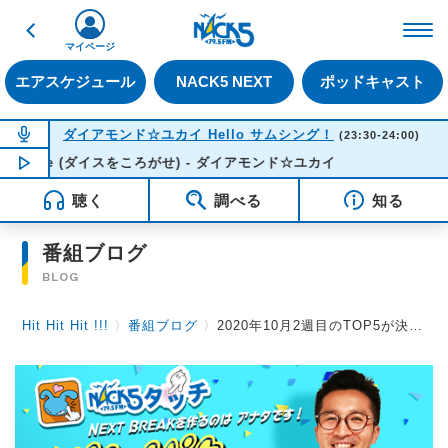
戻る
FM NACK5 79.5MHz（
マイページ
エアスケジュール
NACK5 NEXT
ポッドキャスト
NOW ON AIR
ダイアモンド☆ユカイ Hello サムシング！
(23:30-24:00)
ng Dice (ダイスをころがせ) - ダイアモンド☆ユカイ
NOW PLAYING
23:53
聴く
調べる
知る
番組ブログ
BLOG
Hit Hit Hit !!!
〉
番組ブログ
〉
2020年10月2週目のTOP5が決定！