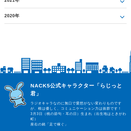
2021年
2020年
らじっと君
NACK5公式キャラクター「らじっと
君」
ラジオキャラなのに無口で愛想がない変わりものです
が、根は優しく、コミュニケーション力は抜群です！
3月3日（桃の節句・耳の日）生まれ（出生地はときがわ
町）
座右の銘「足で稼ぐ」