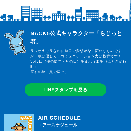
らじっと君
NACK5公式キャラクター「らじっと
君」
ラジオキャラなのに無口で愛想がない変わりものです
が、根は優しく、コミュニケーション力は抜群です！
3月3日（桃の節句・耳の日）生まれ（出生地はときがわ
町）
座右の銘「足で稼ぐ」
LINEスタンプを見る
AIR SCHEDULE
エアースケジュール