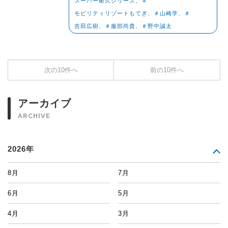
スーパー耐久シリーズ、＃
モビリティリゾートもてぎ、＃山崎学、＃
吉田広樹、＃服部尚貴、＃野中誠太
次の10件へ
前の10件へ
アーカイブ
ARCHIVE
2026年
8月
7月
6月
5月
4月
3月