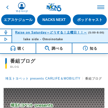
戻る
FM NACK5 79.5MHz（
マイページ
エアスケジュール
NACK5 NEXT
ポッドキャスト
NOW ON AIR
Raise on Saturday～どうする！土曜日！！～
(5:00-8:00)
NOW PLAYING
lake side - Omoinotake
06:35
聴く
調べる
知る
番組ブログ
BLOG
埼玉トヨペット presents CARLIFE＆MOBILITY
〉
番組ブログ