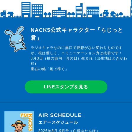
らじっと君
NACK5公式キャラクター「らじっと
君」
ラジオキャラなのに無口で愛想がない変わりものです
が、根は優しく、コミュニケーション力は抜群です！
3月3日（桃の節句・耳の日）生まれ（出生地はときがわ
町）
座右の銘「足で稼ぐ」
LINEスタンプを見る
AIR SCHEDULE
エアースケジュール
2026年8月-9月号＜白根ゆたんぽ＞