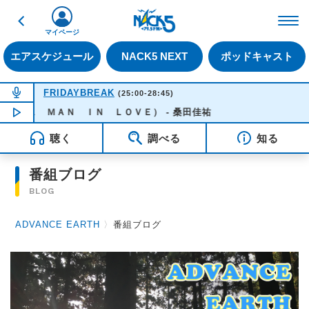
戻る
FM NACK5 79.5MHz（
マイページ
エアスケジュール
NACK5 NEXT
ポッドキャスト
NOW ON AIR
FRIDAYBREAK
(25:00-28:45)
Ａ ＭＡＮ ＩＮ ＬＯＶＥ） - 桑田佳祐
NOW PLAYING
03:40
聴く
調べる
知る
番組ブログ
BLOG
ADVANCE EARTH
〉
番組ブログ