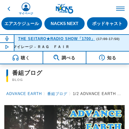
戻る
FM NACK5 79.5MHz（
マイページ
エアスケジュール
NACK5 NEXT
ポッドキャスト
NOW ON AIR
THE SEITARO★RADIO SHOW「1700」
(17:00-17:50)
恋のマイレージ - ＲＡＧ ＦＡＩＲ
NOW PLAYING
17:21
聴く
調べる
知る
番組ブログ
BLOG
ADVANCE EARTH
〉
番組ブログ
〉
1/2 ADVANCE EARTH 放送後記