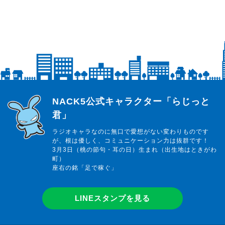
らじっと君
NACK5公式キャラクター「らじっと
君」
ラジオキャラなのに無口で愛想がない変わりものです
が、根は優しく、コミュニケーション力は抜群です！
3月3日（桃の節句・耳の日）生まれ（出生地はときがわ
町）
座右の銘「足で稼ぐ」
LINEスタンプを見る