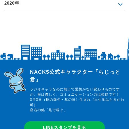
2020年
らじっと君
NACK5公式キャラクター「らじっと
君」
ラジオキャラなのに無口で愛想がない変わりものです
が、根は優しく、コミュニケーション力は抜群です！
3月3日（桃の節句・耳の日）生まれ（出生地はときがわ
町）
座右の銘「足で稼ぐ」
LINEスタンプを見る