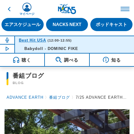
戻る
FM NACK5 79.5MHz（
マイページ
エアスケジュール
NACK5 NEXT
ポッドキャスト
NOW ON AIR
Best Hit USA
(12:00-12:55)
NOW PLAYING
Babydoll - DOMINIC FIKE
12:01
聴く
調べる
知る
番組ブログ
BLOG
ADVANCE EARTH
〉
番組ブログ
〉
7/25 ADVANCE EARTH 放送後記