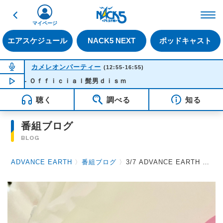
戻る
FM NACK5 79.5MHz（
マイページ
エアスケジュール
NACK5 NEXT
ポッドキャスト
NOW ON AIR
カメレオンパーティー
(12:55-16:55)
命 - Ｏｆｆｉｃｉａｌ髭男ｄｉｓｍ
NOW PLAYING
13:26
聴く
調べる
知る
番組ブログ
BLOG
ADVANCE EARTH
〉
番組ブログ
〉
3/7 ADVANCE EARTH 放送後記