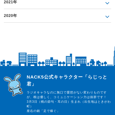
2021年
2020年
らじっと君
NACK5公式キャラクター「らじっと
君」
ラジオキャラなのに無口で愛想がない変わりものです
が、根は優しく、コミュニケーション力は抜群です！
3月3日（桃の節句・耳の日）生まれ（出生地はときがわ
町）
座右の銘「足で稼ぐ」