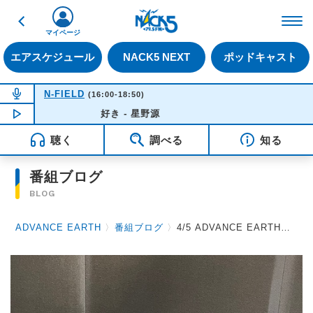
戻る
FM NACK5 79.5MHz（
マイページ
エアスケジュール
NACK5 NEXT
ポッドキャスト
NOW ON AIR
N-FIELD
(16:00-18:50)
NOW PLAYING
好き - 星野源
15:48
聴く
調べる
知る
番組ブログ
BLOG
ADVANCE EARTH
〉
番組ブログ
〉
4/5 ADVANCE EARTH放送後記