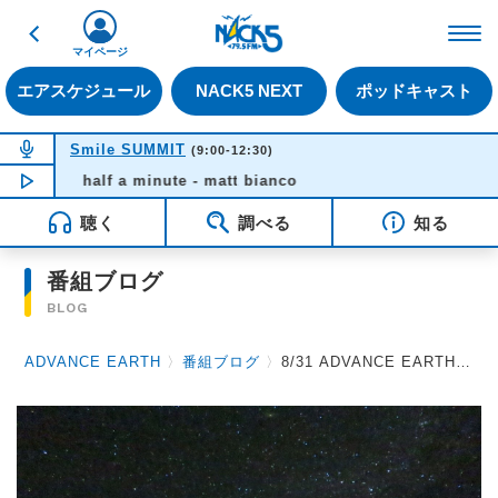
戻る
FM NACK5 79.5MHz（
マイページ
エアスケジュール
NACK5 NEXT
ポッドキャスト
NOW ON AIR
Smile SUMMIT
(9:00-12:30)
NOW PLAYING
half a minute - matt bianco
09:01
聴く
調べる
知る
番組ブログ
BLOG
ADVANCE EARTH
〉
番組ブログ
〉
8/31 ADVANCE EARTH 放送後記