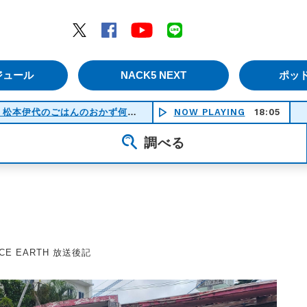
エムナックファイブ）
Twitter
Facebook
YouTube
LINE
ジュール
NACK5 NEXT
ポッ
いらっしゃいませ〜♪ アキダイ社長・松本伊代のごはんのおかず何にする？
NOW PLAYING
18:05
(21:30-22:00)
調べる
ANCE EARTH 放送後記