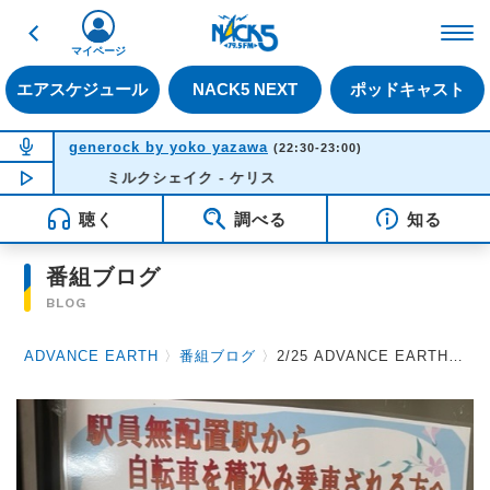
戻る
FM NACK5 79.5MHz（
マイページ
エアスケジュール
NACK5 NEXT
ポッドキャスト
NOW ON AIR
generock by yoko yazawa
(22:30-23:00)
NOW PLAYING
ミルクシェイク - ケリス
22:42
聴く
調べる
知る
番組ブログ
BLOG
ADVANCE EARTH
〉
番組ブログ
〉
2/25 ADVANCE EARTH 放送後記