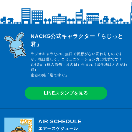
らじっと君
NACK5公式キャラクター「らじっと
君」
ラジオキャラなのに無口で愛想がない変わりものです
が、根は優しく、コミュニケーション力は抜群です！
3月3日（桃の節句・耳の日）生まれ（出生地はときがわ
町）
座右の銘「足で稼ぐ」
LINEスタンプを見る
AIR SCHEDULE
エアースケジュール