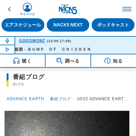
戻る
FM NACK5 79.5MHz（
マイページ
エアスケジュール
NACK5 NEXT
ポッドキャスト
NOW ON AIR
GOGOMONZ
(13:00-17:00)
天体観測 - ＢＵＭＰ ＯＦ ＣＨＩＣＫＥＮ
NOW PLAYING
16:21
聴く
調べる
知る
番組ブログ
BLOG
ADVANCE EARTH
〉
番組ブログ
〉
10/22 ADVANCE EARTH 放送後記