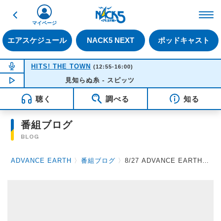
戻る
FM NACK5 79.5MHz（
マイページ
エアスケジュール
NACK5 NEXT
ポッドキャスト
NOW ON AIR
HITS! THE TOWN
(12:55-16:00)
NOW PLAYING
見知らぬ糸 - スピッツ
13:13
聴く
調べる
知る
番組ブログ
BLOG
ADVANCE EARTH
〉
番組ブログ
〉
8/27 ADVANCE EARTH 放送後記