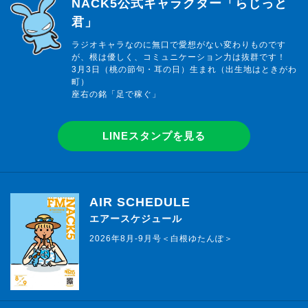
らじっと君
NACK5公式キャラクター「らじっと
君」
ラジオキャラなのに無口で愛想がない変わりものです
が、根は優しく、コミュニケーション力は抜群です！
3月3日（桃の節句・耳の日）生まれ（出生地はときがわ
町）
座右の銘「足で稼ぐ」
LINEスタンプを見る
AIR SCHEDULE
エアースケジュール
2026年8月-9月号＜白根ゆたんぽ＞