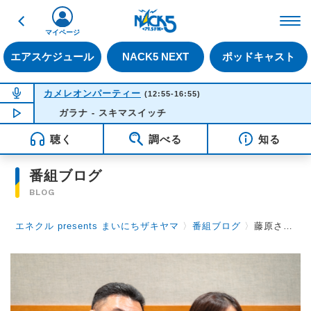
戻る
FM NACK5 79.5MHz（
マイページ
エアスケジュール
NACK5 NEXT
ポッドキャスト
NOW ON AIR
カメレオンパーティー
(12:55-16:55)
NOW PLAYING
ガラナ - スキマスイッチ
13:41
聴く
調べる
知る
番組ブログ
BLOG
エネクル presents まいにちザキヤマ
〉
番組ブログ
〉
藤原さくらさんからゲットした情報