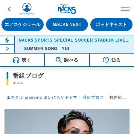
戻る
FM NACK5 79.5MHz（
マイページ
エアスケジュール
NACK5 NEXT
ポッドキャスト
NOW ON AIR
NACK5 SPORTS SPECIAL SOCCER STADIUM LIVE 2026
NOW PLAYING
SUMMER SONG - YUI
18:05
聴く
調べる
知る
番組ブログ
BLOG
エネクル presents まいにちザキヤマ
〉
番組ブログ
〉
数原龍友(GENERATIONS from EXILE TRIBE)さんからゲットした情報