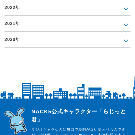
2022年
2021年
2020年
らじっと君
NACK5公式キャラクター「らじっと
君」
ラジオキャラなのに無口で愛想がない変わりものです
が、根は優しく、コミュニケーション力は抜群です！