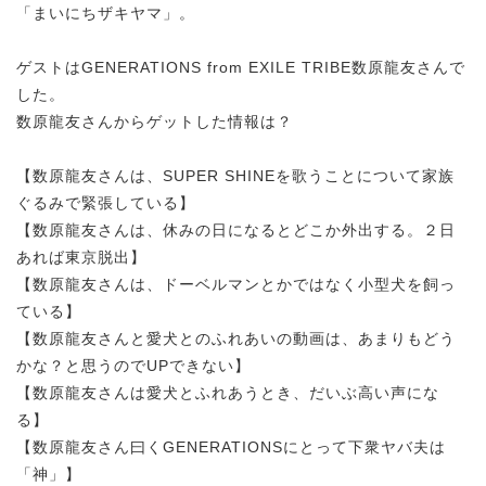
「まいにちザキヤマ」。
ゲストはGENERATIONS from EXILE TRIBE数原龍友さんで
した。
数原龍友さんからゲットした情報は？
【数原龍友さんは、SUPER SHINEを歌うことについて家族
ぐるみで緊張している】
【数原龍友さんは、休みの日になるとどこか外出する。２日
あれば東京脱出】
【数原龍友さんは、ドーベルマンとかではなく小型犬を飼っ
ている】
【数原龍友さんと愛犬とのふれあいの動画は、あまりもどう
かな？と思うのでUPできない】
【数原龍友さんは愛犬とふれあうとき、だいぶ高い声にな
る】
【数原龍友さん曰くGENERATIONSにとって下衆ヤバ夫は
「神」】