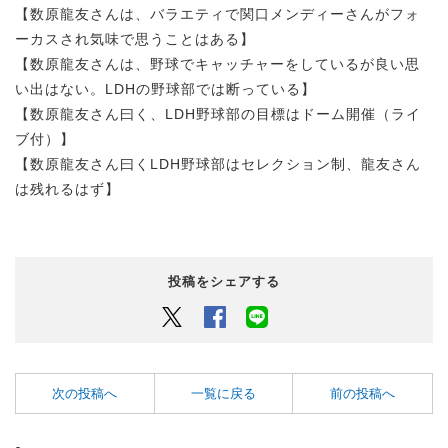
【数原龍友さんは、バラエティで関口メンディーさんがフォ
ーカスされ気味で思うことはある】
【数原龍友さんは、野球でキャッチャーをしているが良い思
い出はない。LDHの野球部では断っている】
【数原龍友さん曰く、LDH野球部の目標はドーム開催（ライ
ブ付）】
【数原龍友さん曰くLDH野球部はセレクション制、龍友さん
は残れるはず】
投稿をシェアする
Twitter
Facebook
LINEでシェアするボタン
次の投稿へ
一覧に戻る
前の投稿へ