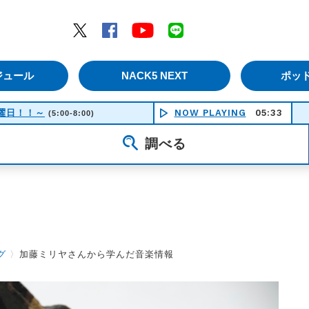
エムナックファイブ）
Twitter
Facebook
YouTube
LINE
ジュール
NACK5 NEXT
ポッ
！土曜日！！～
NOW PLAYING
05:33
船 -
(5:00-8:00)
調べる
グ
〉
加藤ミリヤさんから学んだ音楽情報