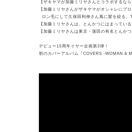
【ザキヤマが加藤ミリヤさんとコラボするなら
【加藤ミリヤさんがザキヤマがオシャレにプロ
ロン毛にして久保田利伸さん風に髪を絞る。
【加藤ミリヤさんは、とんかつにはまっている
【加藤ミリヤさんは東京・蒲田の有名とんかつ
デビュー15周年イヤー企画第3弾！
初のカバーアルバム『COVERS -WOMAN &