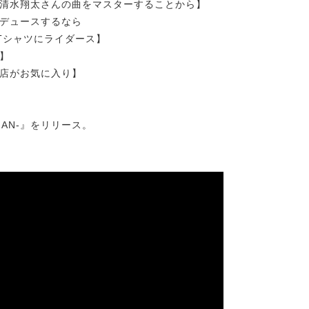
清水翔太さんの曲をマスターすることから】
デュースするなら
Tシャツにライダース】
】
店がお気に入り】
 MAN-』をリリース。