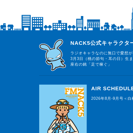
らじっと君
NACK5公式キャラク
ラジオキャラなのに無口で愛想が
3月3日（桃の節句・耳の日）生
座右の銘「足で稼ぐ」
AIR SCHEDUL
2026年8月-9月号＜