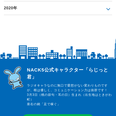
2020年
らじっと君
NACK5公式キャラクター「らじっと
君」
ラジオキャラなのに無口で愛想がない変わりものです
が、根は優しく、コミュニケーション力は抜群です！
3月3日（桃の節句・耳の日）生まれ（出生地はときがわ
町）
座右の銘「足で稼ぐ」