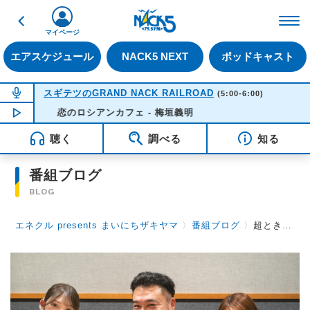
戻る
FM NACK5 79.5MHz（
マイページ
エアスケジュール
NACK5 NEXT
ポッドキャスト
NOW ON AIR
スギテツのGRAND NACK RAILROAD
(5:00-6:00)
NOW PLAYING
恋のロシアンカフェ - 梅垣義明
05:42
聴く
調べる
知る
番組ブログ
BLOG
エネクル presents まいにちザキヤマ
〉
番組ブログ
〉
超ときめき♡宣伝部 辻野かなみさん 吉川ひよりさんからゲットした情報