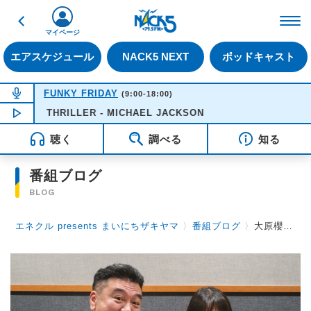
戻る
FM NACK5 79.5MHz（
マイページ
エアスケジュール
NACK5 NEXT
ポッドキャスト
NOW ON AIR
FUNKY FRIDAY
(9:00-18:00)
THRILLER - MICHAEL JACKSON
NOW PLAYING
12:21
聴く
調べる
知る
番組ブログ
BLOG
エネクル presents まいにちザキヤマ
〉
番組ブログ
〉
大原櫻子さんからゲットした情報