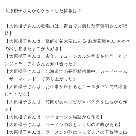
大原櫻子さんからゲットした情報は？
【大原櫻子さんの歌唱力は、舞台で共演した草彅剛さんが絶
賛】
【大原櫻子さんは、祖師ヶ谷大蔵にある お蕎麦屋さん さか本
の出し巻きたまごが大好き】
【大原櫻子さんは、去年、ミュージカルの音楽を担当したア
ンジェラ・アキさんと知り合った】
【大原櫻子さんは、北海道での長距離移動中、カードゲーム
「ザ・マインド」で盛り上がった】
【大原櫻子さんは、お仕事が終わるとクールダウンで料理を
したくなる】
【大原櫻子さんは、時間があればピザやパスタを生地から作
る】
【大原櫻子さんは、ソーセージを腸詰から作る】
【大原櫻子さんは、ラーメンの歌という幻の名曲がある】
【大原櫻子さんは、ラーメンの歌はトモダチとの下校時に出