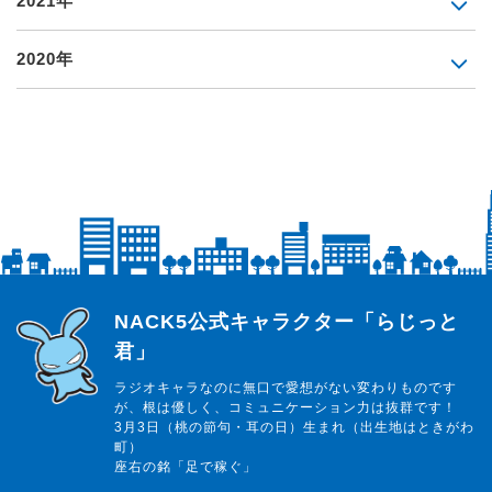
2021年
2020年
らじっと君
NACK5公式キャラクター「らじっと
君」
ラジオキャラなのに無口で愛想がない変わりものです
が、根は優しく、コミュニケーション力は抜群です！
3月3日（桃の節句・耳の日）生まれ（出生地はときがわ
町）
座右の銘「足で稼ぐ」