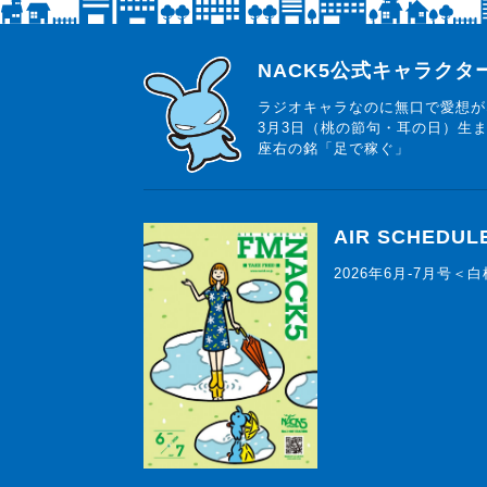
らじっと君
NACK5公式キャラク
ラジオキャラなのに無口で愛想が
3月3日（桃の節句・耳の日）生
座右の銘「足で稼ぐ」
AIR SCHEDUL
2026年6月-7月号＜