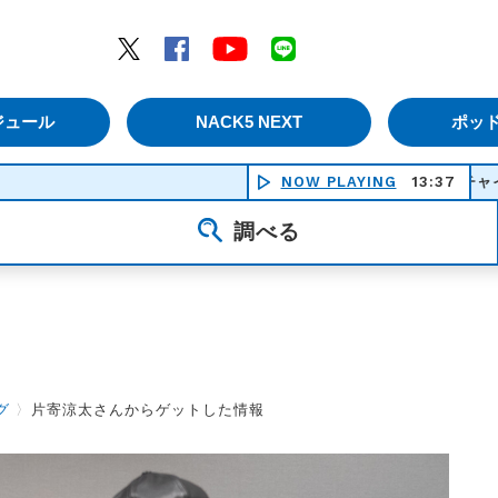
エムナックファイブ）
Twitter
Facebook
YouTube
LINE
ジュール
NACK5 NEXT
ポッ
NOW PLAYING
チャイニーカン
13:37
調べる
グ
〉
片寄涼太さんからゲットした情報