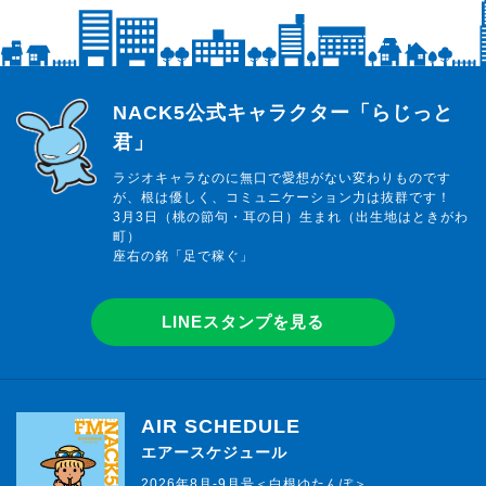
らじっと君
NACK5公式キャラクター「らじっと
君」
ラジオキャラなのに無口で愛想がない変わりものです
が、根は優しく、コミュニケーション力は抜群です！
3月3日（桃の節句・耳の日）生まれ（出生地はときがわ
町）
座右の銘「足で稼ぐ」
LINEスタンプを見る
AIR SCHEDULE
エアースケジュール
2026年8月-9月号＜白根ゆたんぽ＞