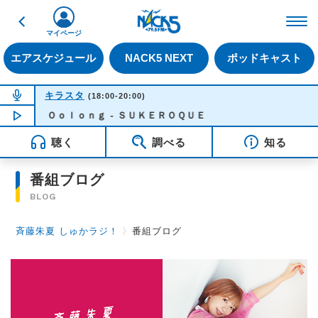
戻る
FM NACK5 79.5MHz（
マイページ
エアスケジュール
NACK5 NEXT
ポッドキャスト
NOW ON AIR
キラスタ
(18:00-20:00)
Ｏｏｌｏｎｇ - ＳＵＫＥＲＯＱＵＥ
NOW PLAYING
18:28
聴く
調べる
知る
番組ブログ
BLOG
斉藤朱夏 しゅかラジ！
〉
番組ブログ