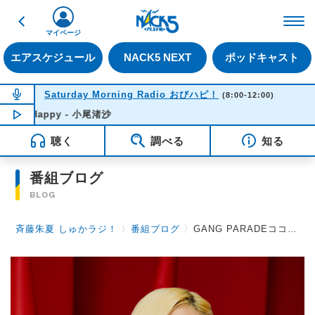
戻る
FM NACK5 79.5MHz（
マイページ
エアスケジュール
NACK5 NEXT
ポッドキャスト
NOW ON AIR
Saturday Morning Radio おびハピ！
(8:00-12:00)
Be Happy - 小尾渚沙
NOW PLAYING
11:31
聴く
調べる
知る
番組ブログ
BLOG
斉藤朱夏 しゅかラジ！
〉
番組ブログ
〉
GANG PARADEココ・パーティン・ココさんの「今」を表す３つの言葉