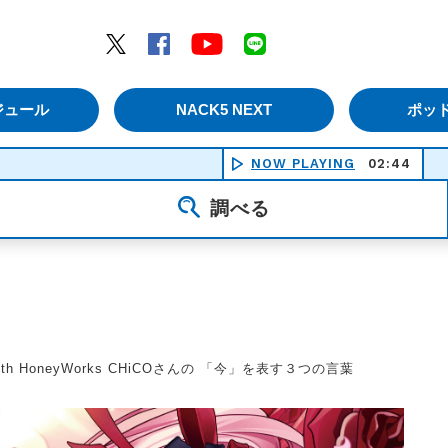
エムナックファイブ）
Twitter
Facebook
YouTube
LINE
ジュール
NACK5 NEXT
ポッ
NOW PLAYING
02:44
ＭＥＴＲＯ
調べる
with HoneyWorks CHiCOさんの 「今」を表す３つの言葉