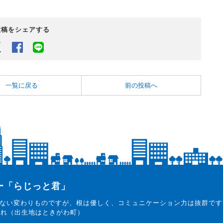
投稿をシェアする
Twitter
Facebook
LINEでシェアするボタン
一覧に戻る
前の投稿へ
ター「らじっと君」
ない変わりものですが、根は優しく、コミュニケーション力は抜群です
まれ（出生地はときがわ町）