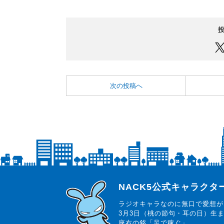
次の投稿へ
らじっと君
NACK5公式キャラク
ラジオキャラなのに無口で愛想が
3月3日（桃の節句・耳の日）生
座右の銘「足で稼ぐ」