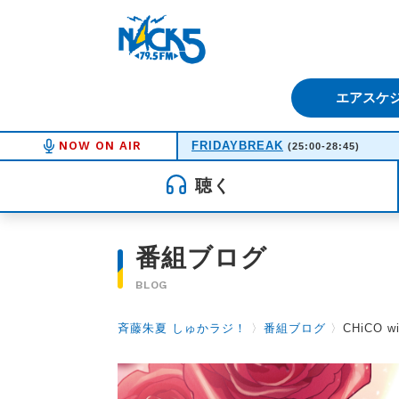
FM NACK5 79.5MHz（エフ
エアスケ
NOW ON AIR
FRIDAYBREAK
(25:00-28:45)
聴く
番組ブログ
BLOG
斉藤朱夏 しゅかラジ！
〉
番組ブログ
〉
CHiCO 