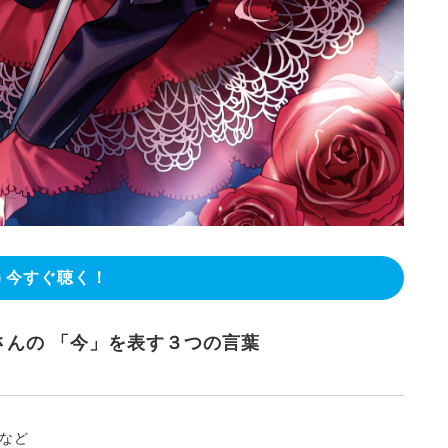
今すぐ聴く！
HiCOさんの 「今」を表す３つの言葉
など