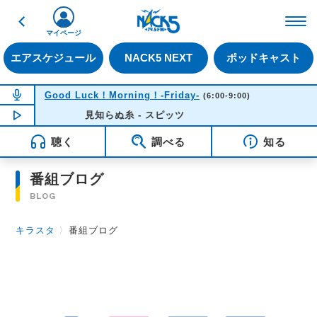
戻る
FM NACK5 79.5MHz（
マイページ
エアスケジュール
NACK5 NEXT
ポッドキャスト
NOW ON AIR
Good Luck！Morning！-Friday-
(6:00-9:00)
NOW PLAYING
見知らぬ糸 - スピッツ
05:48
聴く
調べる
知る
番組ブログ
BLOG
キラスタ
〉
番組ブログ