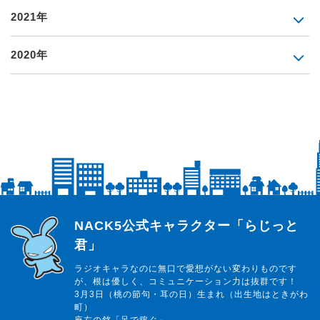
2021年
2020年
らじっと君
NACK5公式キャラクター「らじっと
君」
ラジオキャラなのに無口で愛想がない変わりものです
が、根は優しく、コミュニケーション力は抜群です！
3月3日（桃の節句・耳の日）生まれ（出生地はときがわ
町）