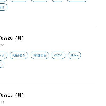
涼介
6/07/20（月）
.20
スタ
#酒井直斗
#斉藤百香
#NEK!
#Hika
u
6/07/13（月）
.13