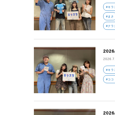
#キラ
#まさ
#クラ
202
2026.7
#キラ
#ココ
202