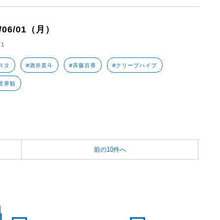
6/06/01（月）
.1
スタ
#酒井直斗
#斉藤百香
#クリープハイプ
世界観
前の10件へ