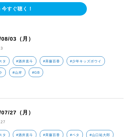
今すぐ聴く！
6/08/03（月）
.3
スタ
#酒井直斗
#斉藤百香
#少年キッズボウイ
ラ
#山岸
#GB
6/07/27（月）
.27
スタ
#酒井直斗
#斉藤百香
#ペタ
#山口祐大郎