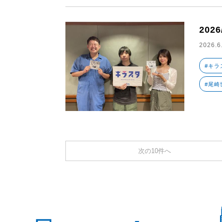
202
2026.6
#キラ
#尾崎
次の10件へ