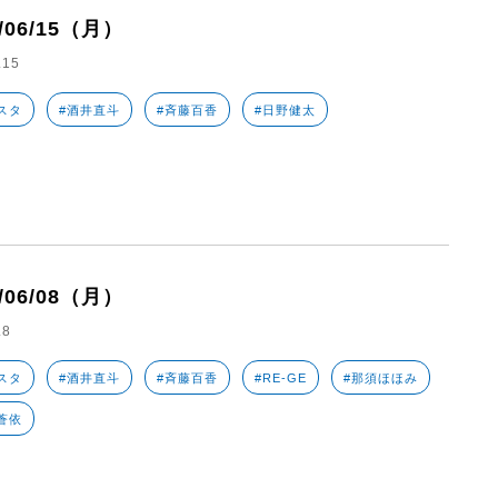
6/06/15（月）
.15
スタ
#酒井直斗
#斉藤百香
#日野健太
6/06/08（月）
.8
スタ
#酒井直斗
#斉藤百香
#RE-GE
#那須ほほみ
蒼依