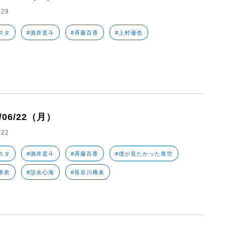
.29
スタ
#酒井直斗
#斉藤百香
#上村優也
6/06/22（月）
.22
スタ
#酒井直斗
#斉藤百香
#僕が見たかった青空
蒼衣
#須永心海
#長谷川稀未