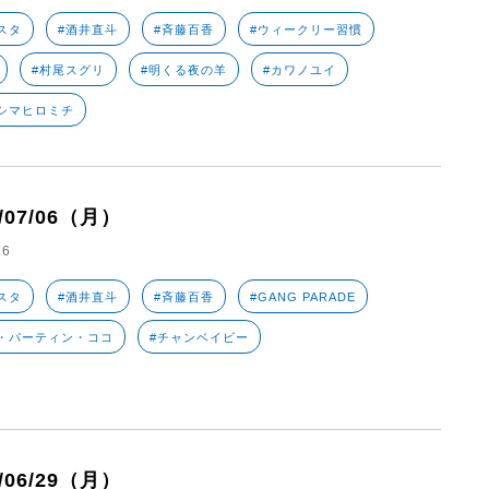
スタ
#酒井直斗
#斉藤百香
#ウィークリー習慣
#村尾スグリ
#明くる夜の羊
#カワノユイ
シマヒロミチ
6/07/06（月）
.6
スタ
#酒井直斗
#斉藤百香
#GANG PARADE
・パーティン・ココ
#チャンベイビー
6/06/29（月）