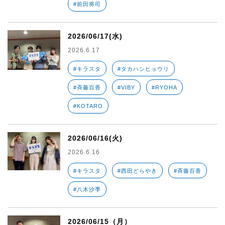
#前田将司
2026/06/17(水)
2026.6.17
#キラスタ
#タカハシヒョウリ
#斉藤百香
#VIBY
#RYOHA
#KOTARO
2026/06/16(火)
2026.6.16
#キラスタ
#西田どらやき
#斉藤百香
#八木沙季
2026/06/15（月）