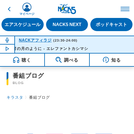
戻る
FM NACK5 79.5MHz（
マイページ
エアスケジュール
NACK5 NEXT
ポッドキャスト
NOW ON AIR
NACKアフィラジ
(23:30-24:00)
今宵の月のように - エレファントカシマシ
NOW PLAYING
23:54
聴く
調べる
知る
番組ブログ
BLOG
キラスタ
〉
番組ブログ