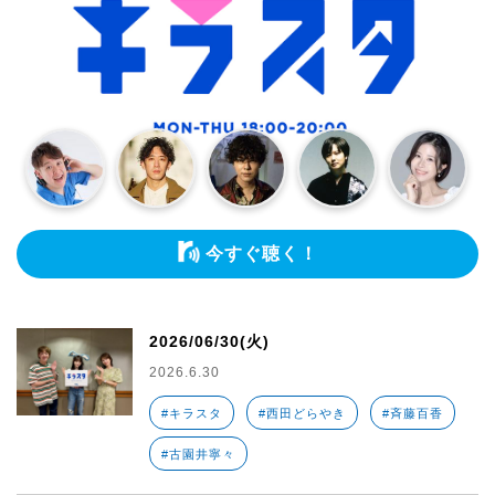
今すぐ聴く！
2026/06/30(火)
2026.6.30
#キラスタ
#西田どらやき
#斉藤百香
#古園井寧々