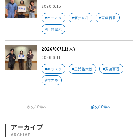
2026.6.15
#キラスタ
#酒井直斗
#斉藤百香
#日野健太
2026/06/11(木)
2026.6.11
#キラスタ
#三浦祐太朗
#斉藤百香
#竹内夢
次の10件へ
前の10件へ
アーカイブ
ARCHIVE