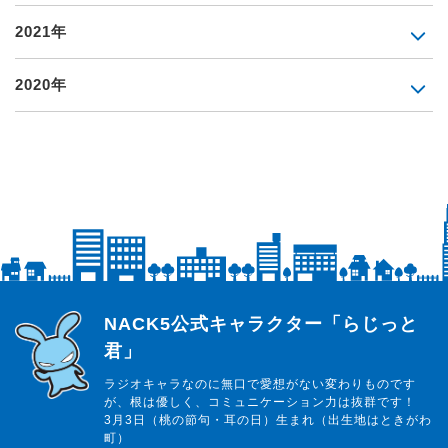
2021年
2020年
らじっと君
NACK5公式キャラクター「らじっと
君」
ラジオキャラなのに無口で愛想がない変わりものです
が、根は優しく、コミュニケーション力は抜群です！
3月3日（桃の節句・耳の日）生まれ（出生地はときがわ
町）