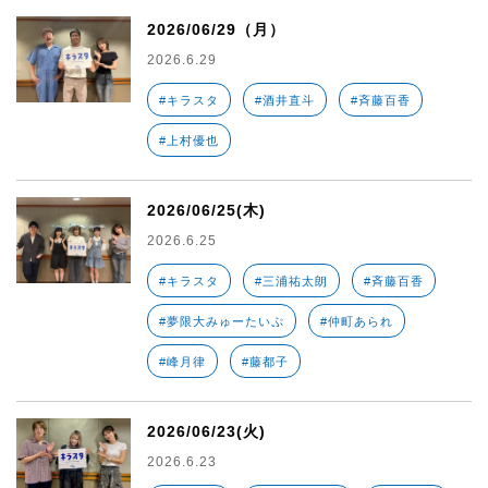
2026/06/29（月）
2026.6.29
#キラスタ
#酒井直斗
#斉藤百香
#上村優也
2026/06/25(木)
2026.6.25
#キラスタ
#三浦祐太朗
#斉藤百香
#夢限大みゅーたいぷ
#仲町あられ
#峰月律
#藤都子
2026/06/23(火)
2026.6.23