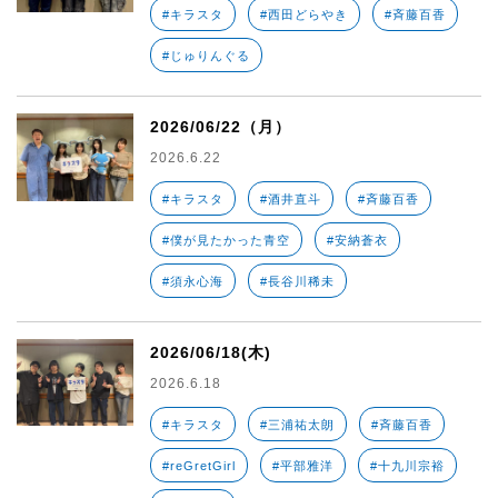
#キラスタ
#西田どらやき
#斉藤百香
#じゅりんぐる
2026/06/22（月）
2026.6.22
#キラスタ
#酒井直斗
#斉藤百香
#僕が見たかった青空
#安納蒼衣
#須永心海
#長谷川稀未
2026/06/18(木)
2026.6.18
#キラスタ
#三浦祐太朗
#斉藤百香
#reGretGirl
#平部雅洋
#十九川宗裕