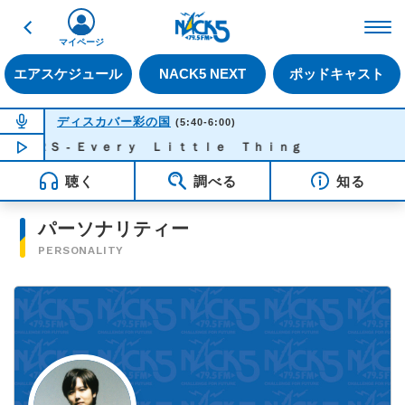
戻る
FM NACK5 79.5MHz（
マイページ
エアスケジュール
NACK5 NEXT
ポッドキャスト
NOW ON AIR
ディスカバー彩の国
(5:40-6:00)
ＵＲＳ - Ｅｖｅｒｙ Ｌｉｔｔｌｅ Ｔｈｉｎｇ
NOW PLAYING
05:42
聴く
調べる
知る
パーソナリティー
PERSONALITY