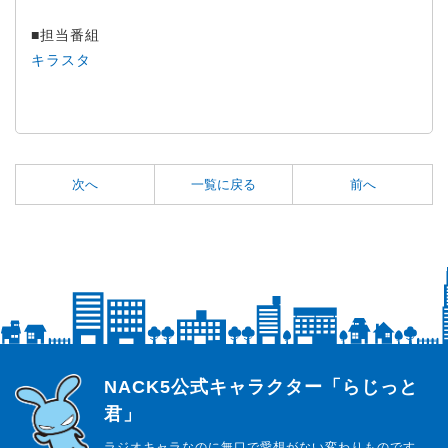
■担当番組
キラスタ
次へ
一覧に戻る
前へ
らじっと君
NACK5公式キャラクター「らじっと
君」
ラジオキャラなのに無口で愛想がない変わりものです