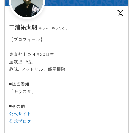
Twit
三浦祐太朗
みうら・ゆうたろう
【プロフィール】
東京都出身 4月30日生
血液型: A型
趣味: フットサル、部屋掃除
■担当番組
「キラスタ」
■その他
公式サイト
公式ブログ