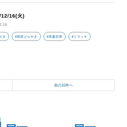
/12/16(火)
2.16
スタ
#西田どらやき
#斉藤百香
#ミラッキ
前の10件へ