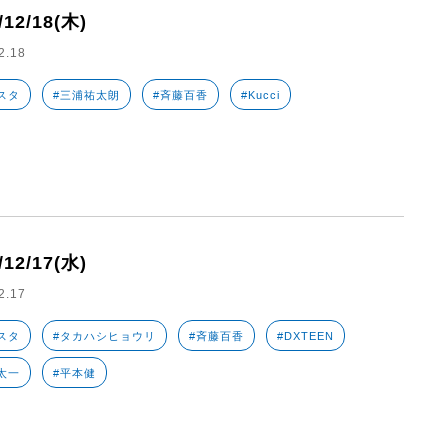
/12/18(木)
2.18
スタ
#三浦祐太朗
#斉藤百香
#Kucci
/12/17(水)
2.17
スタ
#タカハシヒョウリ
#斉藤百香
#DXTEEN
太一
#平本健