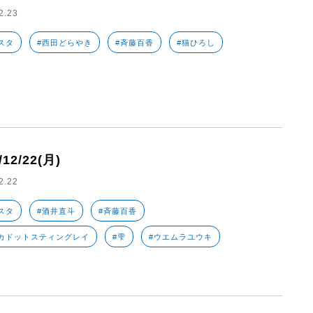
2.23
スタ
#西田どらやき
#斉藤百香
#猫ひろし
/12/22(月)
2.22
スタ
#酒井直斗
#斉藤百香
カドットスティングレイ
#雫
#ウエムラユウキ