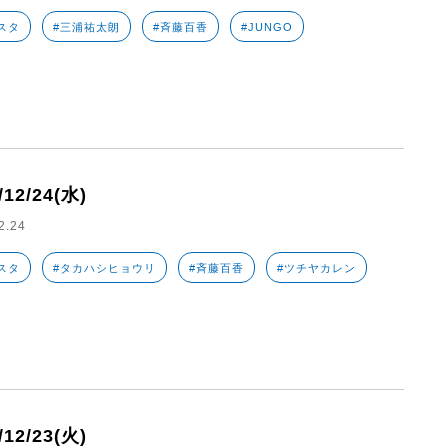
スタ
#三浦祐太朗
#斉藤百香
#JUNGO
/12/24(水)
2.24
スタ
#タカハシヒョウリ
#斉藤百香
#ツチヤカレン
/12/23(火)