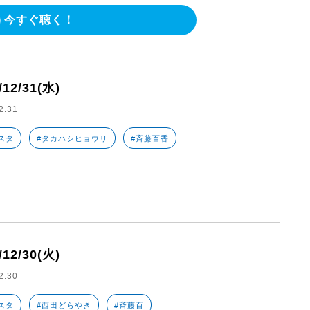
今すぐ聴く！
/12/31(水)
2.31
スタ
#タカハシヒョウリ
#斉藤百香
/12/30(火)
2.30
スタ
#西田どらやき
#斉藤百