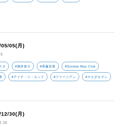
/05/05(月)
.5
スタ
#酒井直斗
#斉藤百香
#Sundae May Club
雪
#アイナ・ジ・エンド
#フリージアン
#マエダカズシ
/12/30(月)
2.30