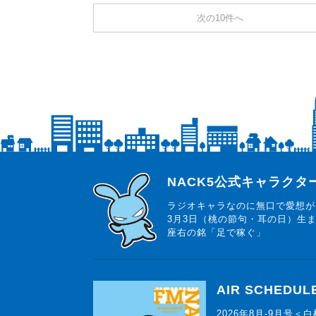
次の10件へ
らじっと君
NACK5公式キャラク
ラジオキャラなのに無口で愛想が
3月3日（桃の節句・耳の日）生
座右の銘「足で稼ぐ」
AIR SCHEDUL
2026年8月-9月号＜