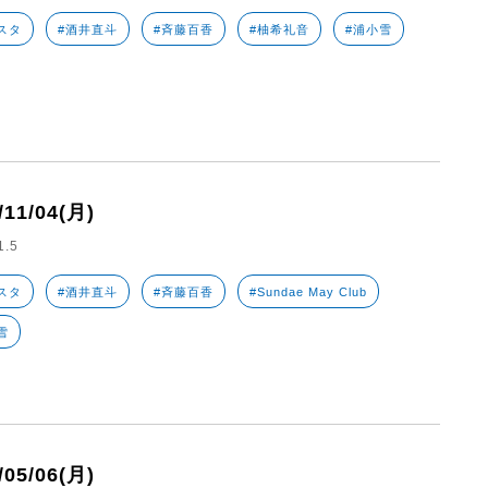
スタ
#酒井直斗
#斉藤百香
#柚希礼音
#浦小雪
/11/04(月)
1.5
スタ
#酒井直斗
#斉藤百香
#Sundae May Club
雪
/05/06(月)