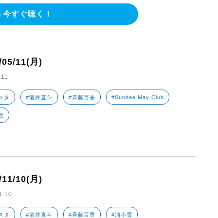
今すぐ聴く！
/05/11(月)
.11
スタ
#酒井直斗
#斉藤百香
#Sundae May Club
雪
/11/10(月)
1.10
スタ
#酒井直斗
#斉藤百香
#浦小雪