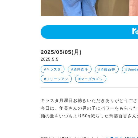
2025/05/05(月)
2025.5.5
#キラスタ
#酒井直斗
#斉藤百香
#Sunda
#フリージアン
#マエダカズシ
キラスタ月曜日お聴きいただきありがとうござ
今日は、年長さんの男の子にパワーをもらった
麺の量をいつもより50g減らした斉藤百香さ