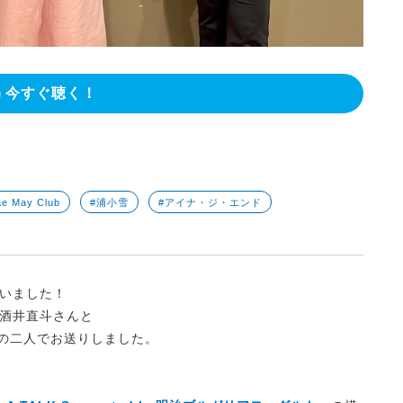
今すぐ聴く！
e May Club
#浦小雪
#アイナ・ジ・エンド
いました！
酒井直斗さんと
んの二人でお送りしました。