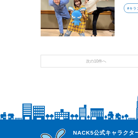
#キラ
次の10件へ
らじっと君
NACK5公式キャラク