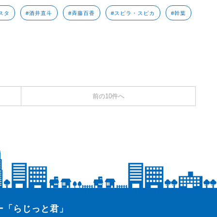
スタ
#酒井直斗
#斉藤百香
#スピラ・スピカ
#幹葉
前の10件へ
ター「らじっと君」