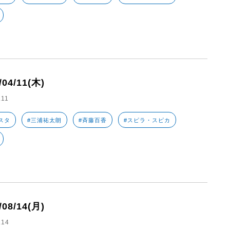
/04/11(木)
.11
スタ
#三浦祐太朗
#斉藤百香
#スピラ・スピカ
/08/14(月)
.14