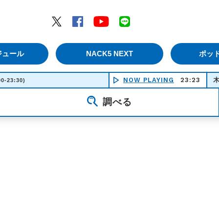
エムナックファイブ）
Twitter
Facebook
YouTube
LINE
ジュール
NACK5 NEXT
ポッ
NOW PLAYING
23:23
木蘭の涙 
00-23:30)
調べる