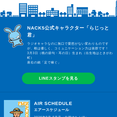
らじっと君
NACK5公式キャラクター「らじっと
君」
ラジオキャラなのに無口で愛想がない変わりものです
が、根は優しく、コミュニケーション力は抜群です！
3月3日（桃の節句・耳の日）生まれ（出生地はときがわ
町）
座右の銘「足で稼ぐ」
LINEスタンプを見る
AIR SCHEDULE
エアースケジュール