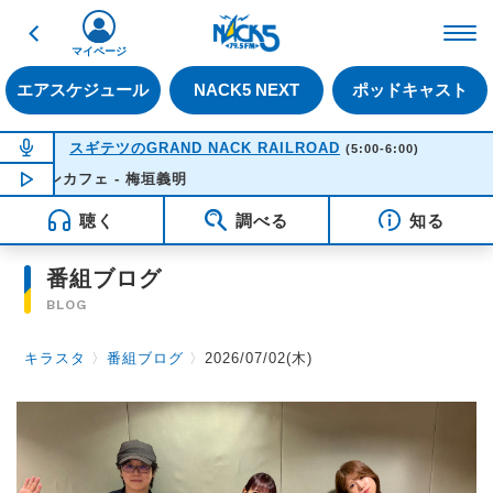
戻る
FM NACK5 79.5MHz（
マイページ
エアスケジュール
NACK5 NEXT
ポッドキャスト
NOW ON AIR
スギテツのGRAND NACK RAILROAD
(5:00-6:00)
アンカフェ - 梅垣義明
NOW PLAYING
05:42
聴く
調べる
知る
番組ブログ
BLOG
キラスタ
〉
番組ブログ
〉
2026/07/02(木)