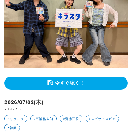
今すぐ聴く！
2026/07/02(木)
2026.7.2
#キラスタ
#三浦祐太朗
#斉藤百香
#スピラ・スピカ
#幹葉