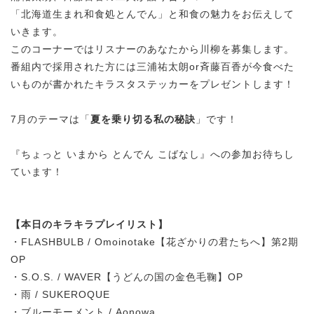
「北海道生まれ和食処とんでん」と和食の魅力をお伝えして
いきます。
このコーナーではリスナーのあなたから川柳を募集します。
番組内で採用された方には三浦祐太朗or斉藤百香が今食べた
いものが書かれたキラスタステッカーをプレゼントします！
7月のテーマは「
夏を乗り切る私の秘訣
」です！
『ちょっと いまから とんでん こばなし』への参加お待ちし
ています！
【本日のキラキラプレイリスト】
・FLASHBULB / Omoinotake【花ざかりの君たちへ】第2期
OP
・S.O.S. / WAVER【うどんの国の金色毛鞠】OP
・雨 / SUKEROQUE
・ブルーモーメント / Aonowa