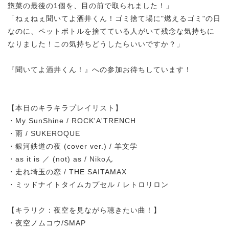
惣菜の最後の1個を、目の前で取られました！」
「ねぇねぇ聞いてよ酒井くん！ゴミ捨て場に"燃えるゴミ"の日
なのに、ペットボトルを捨てている人がいて残念な気持ちに
なりました！この気持ちどうしたらいいですか？」
『聞いてよ酒井くん！』への参加お待ちしています！
【本日のキラキラプレイリスト】
・My SunShine / ROCK'A'TRENCH
・雨 / SUKEROQUE
・銀河鉄道の夜 (cover ver.) / 羊文学
・as it is ／ (not) as / Nikoん
・走れ埼玉の恋 / THE SAITAMAX
・ミッドナイトタイムカプセル / レトロリロン
【キラリク：夜空を見ながら聴きたい曲！】
・夜空ノムコウ/SMAP