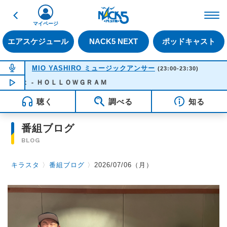
戻る
FM NACK5 79.5MHz（
マイページ
エアスケジュール
NACK5 NEXT
ポッドキャスト
NOW ON AIR
MIO YASHIRO ミュージックアンサー
(23:00-23:30)
ｅｔ - ＨＯＬＬＯＷＧＲＡＭ
NOW PLAYING
23:00
聴く
調べる
知る
番組ブログ
BLOG
キラスタ
〉
番組ブログ
〉
2026/07/06（月）