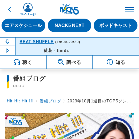
戻る
FM NACK5 79.5MHz（
マイページ
エアスケジュール
NACK5 NEXT
ポッドキャスト
NOW ON AIR
BEAT SHUFFLE
(19:00-20:30)
NOW PLAYING
徒花 - heidi.
19:37
聴く
調べる
知る
番組ブログ
BLOG
Hit Hit Hit !!!
〉
番組ブログ
〉
2023年10月1週目のTOP5ソング！