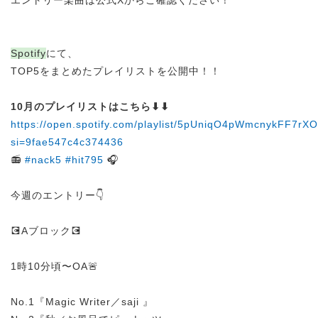
エントリー楽曲は公式Xからご確認ください！
Spotify
にて、
TOP5をまとめたプレイリストを公開中！！
10月のプレイリストはこちら⬇︎⬇︎
https://open.spotify.com/playlist/5pUniqO4pWmcnykFF7rX
si=9fae547c4c374436
📻
#nack5
#hit795
🎧
今週のエントリー👇
💽Aブロック💽
1時10分頃〜OA🚨
No.1『Magic Writer／saji 』