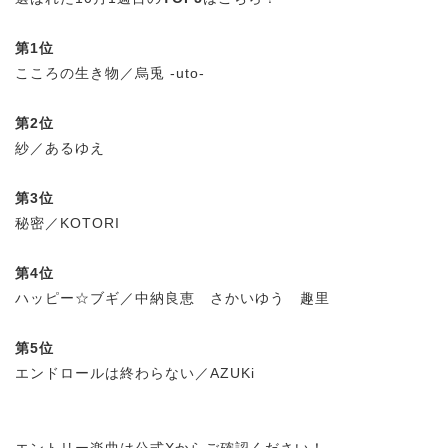
第1位
こころの生き物／烏兎 -uto-
第2位
紗／あるゆえ
第3位
秘密／KOTORI
第4位
ハッピー☆ブギ／中納良恵 さかいゆう 趣里
第5位
エンドロールは終わらない／AZUKi