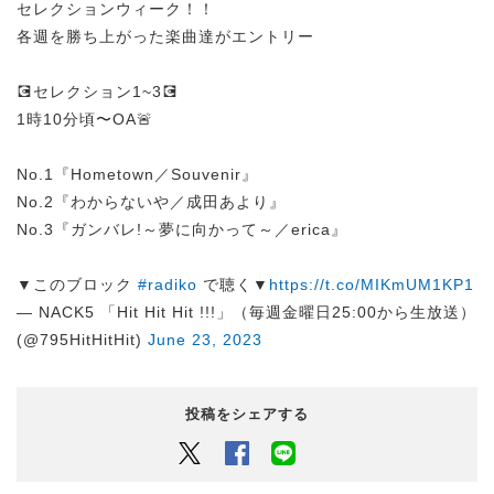
セレクションウィーク！！
各週を勝ち上がった楽曲達がエントリー
💽セレクション1~3💽
1時10分頃〜OA🚨
No.1『Hometown／Souvenir』
No.2『わからないや／成田あより』
No.3『ガンバレ!～夢に向かって～／erica』
▼このブロック
#radiko
で聴く▼
https://t.co/MIKmUM1KP1
— NACK5 「Hit Hit Hit !!!」（毎週金曜日25:00から生放送）
(@795HitHitHit)
June 23, 2023
投稿をシェアする
Twitter
Facebook
LINEでシェアするボタン