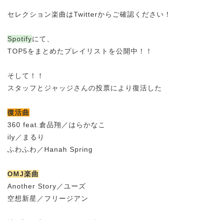
セレクション楽曲はTwitterからご確認ください！
Spotify
にて、
TOP5をまとめたプレイリストを公開中！！
そして！！
スタッフとジャッジさんの投票により復活した
復活曲
360 feat.倉品翔／はらかなこ
ily／まるり
ふわふわ／Hanah Spring
OMJ楽曲
Another Story／ユーズ
空想新星／フリージアン