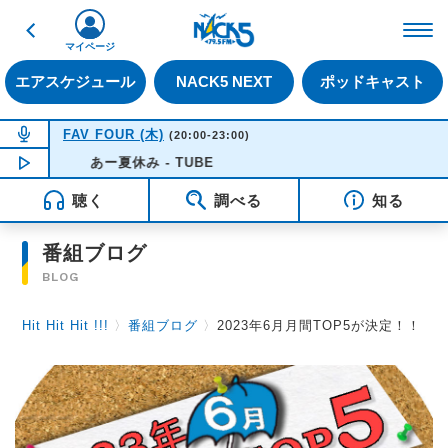
戻る
FM NACK5 79.5MHz（
マイページ
エアスケジュール
NACK5 NEXT
ポッドキャスト
NOW ON AIR
FAV FOUR (木)
(20:00-23:00)
NOW PLAYING
あー夏休み - TUBE
20:50
聴く
調べる
知る
番組ブログ
BLOG
Hit Hit Hit !!!
〉
番組ブログ
〉
2023年6月月間TOP5が決定！！