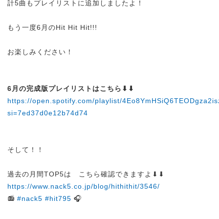
計5曲もプレイリストに追加しましたよ！
もう一度6月のHit Hit Hit!!!
お楽しみください！
6月の完成版プレイリストはこちら⬇︎⬇︎
https://open.spotify.com/playlist/4Eo8YmHSiQ6TEODgza2is
si=7ed37d0e12b74d74
そして！！
過去の月間TOP5は こちら確認できますよ⬇︎⬇︎
https://www.nack5.co.jp/blog/hithithit/3546/
📻
#nack5
#hit795
🎧