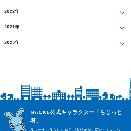
2022年
2021年
2020年
らじっと君
NACK5公式キャラクター「らじっと
君」
ラジオキャラなのに無口で愛想がない変わりものです