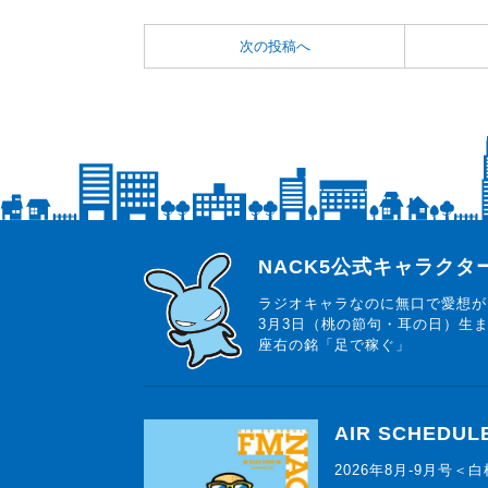
次の投稿へ
らじっと君
NACK5公式キャラク
ラジオキャラなのに無口で愛想が
3月3日（桃の節句・耳の日）生
座右の銘「足で稼ぐ」
AIR SCHEDUL
2026年8月-9月号＜