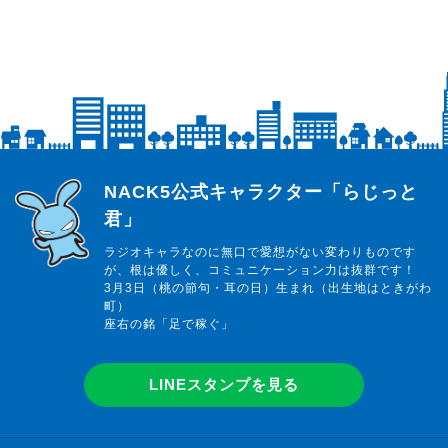
らじっと君
NACK5公式キャラクター「らじっと
君」
ラジオキャラなのに無口で愛想がない変わりものです
が、根は優しく、コミュニケーション力は抜群です！
3月3日（桃の節句・耳の日）生まれ（出生地はときがわ
町）
座右の銘「足で稼ぐ」
LINEスタンプを見る