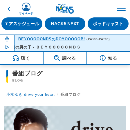
戻る
FM NACK5 79.5MHz（
マイページ
エアスケジュール
NACK5 NEXT
ポッドキャスト
NOW ON AIR
BEYOOOOONDSのDOYOOOOOB!
(24:00-24:30)
眼鏡の男の子 - ＢＥＹＯＯＯＯＯＮＤＳ
NOW PLAYING
00:04
聴く
調べる
知る
番組ブログ
BLOG
小柳ゆき drive your heart
〉
番組ブログ