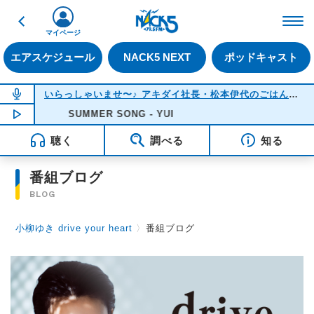
戻る
FM NACK5 79.5MHz（
マイページ
エアスケジュール
NACK5 NEXT
ポッドキャスト
NOW ON AIR
いらっしゃいませ〜♪ アキダイ社長・松本伊代のごはんのおかず何にする？
NOW PLAYING
SUMMER SONG - YUI
18:05
聴く
調べる
知る
番組ブログ
BLOG
小柳ゆき drive your heart
〉
番組ブログ