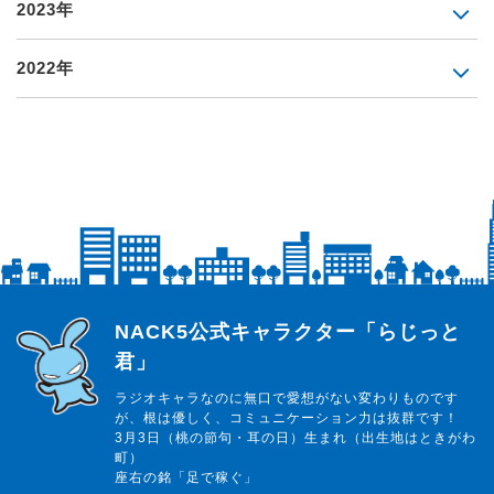
2023年
2022年
らじっと君
NACK5公式キャラクター「らじっと
君」
ラジオキャラなのに無口で愛想がない変わりものです
が、根は優しく、コミュニケーション力は抜群です！
3月3日（桃の節句・耳の日）生まれ（出生地はときがわ
町）
座右の銘「足で稼ぐ」