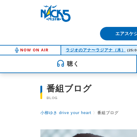
FM NACK5 79.5MHz（エフ
エアスケ
NOW ON AIR
ラジオのアナ〜ラジアナ（木）
(25:0
聴く
番組ブログ
BLOG
小柳ゆき drive your heart
〉
番組ブログ