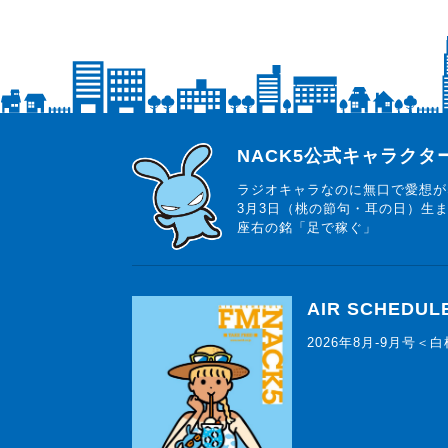
らじっと君
NACK5公式キャラク
ラジオキャラなのに無口で愛想が
3月3日（桃の節句・耳の日）生
座右の銘「足で稼ぐ」
AIR SCHEDUL
2026年8月-9月号＜