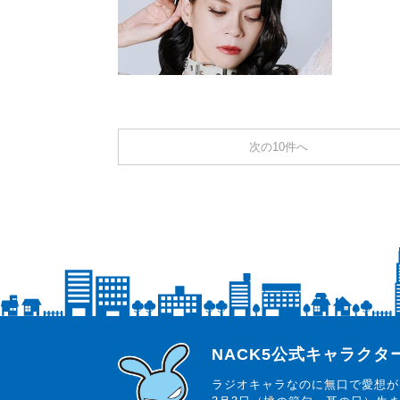
次の10件へ
らじっと君
NACK5公式キャラク
ラジオキャラなのに無口で愛想が