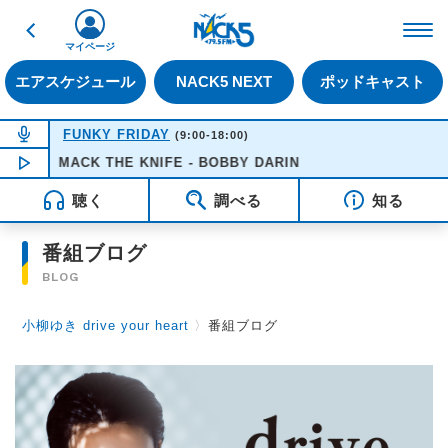
戻る
FM NACK5 79.5MHz（
マイページ
エアスケジュール
NACK5 NEXT
ポッドキャスト
NOW ON AIR
FUNKY FRIDAY
(9:00-18:00)
MACK THE KNIFE - BOBBY DARIN
NOW PLAYING
16:51
聴く
調べる
知る
番組ブログ
BLOG
小柳ゆき drive your heart
〉
番組ブログ