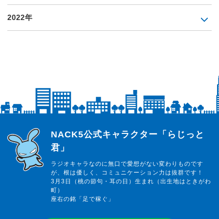
2022年
らじっと君
NACK5公式キャラクター「らじっと
君」
ラジオキャラなのに無口で愛想がない変わりものです
が、根は優しく、コミュニケーション力は抜群です！
3月3日（桃の節句・耳の日）生まれ（出生地はときがわ
町）
座右の銘「足で稼ぐ」