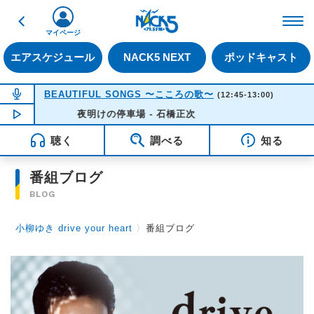
戻る
FM NACK5 79.5MHz（
マイページ
エアスケジュール
NACK5 NEXT
ポッドキャスト
NOW ON AIR
BEAUTIFUL SONGS 〜こころの歌〜
(12:45-13:00)
NOW PLAYING
夜明けの停車場 - 石橋正次
12:45
聴く
調べる
知る
番組ブログ
BLOG
小柳ゆき drive your heart
〉
番組ブログ