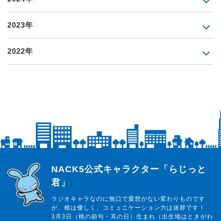
2023年
2022年
らじっと君
NACK5公式キャラクター「らじっと
君」
ラジオキャラなのに無口で愛想がない変わりものです
が、根は優しく、コミュニケーション力は抜群です！
3月3日（桃の節句・耳の日）生まれ（出生地はときがわ