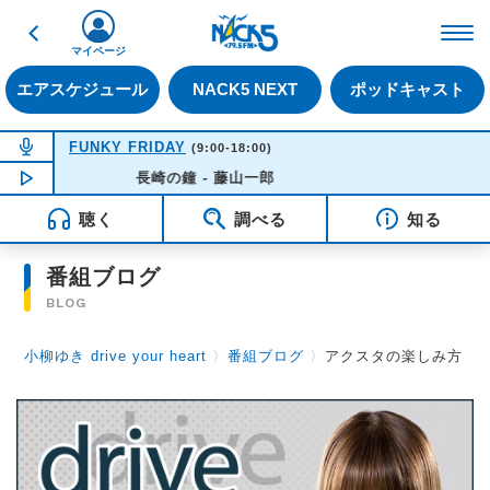
戻る
FM NACK5 79.5MHz（
マイページ
エアスケジュール
NACK5 NEXT
ポッドキャスト
NOW ON AIR
FUNKY FRIDAY
(9:00-18:00)
NOW PLAYING
長崎の鐘 - 藤山一郎
14:21
聴く
調べる
知る
番組ブログ
BLOG
小柳ゆき drive your heart
〉
番組ブログ
〉
アクスタの楽しみ方