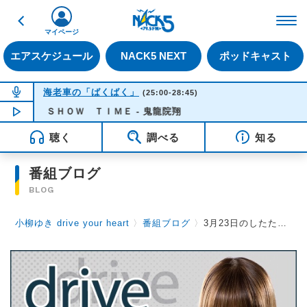
戻る
FM NACK5 79.5MHz（
マイページ
エアスケジュール
NACK5 NEXT
ポッドキャスト
NOW ON AIR
海老車の「ばくばく」
(25:00-28:45)
ｉｓ ＳＨＯＷ ＴＩＭＥ - 鬼龍院翔
NOW PLAYING
04:11
聴く
調べる
知る
番組ブログ
BLOG
小柳ゆき drive your heart
〉
番組ブログ
〉
3月23日のしたためたメイゲン