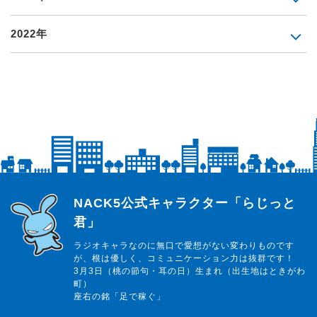
2022年
らじっと君
NACK5公式キャラクター「らじっと
君」
ラジオキャラなのに無口で愛想がない変わりものです
が、根は優しく、コミュニケーション力は抜群です！
3月3日（桃の節句・耳の日）生まれ（出生地はときがわ
町）
座右の銘「足で稼ぐ」